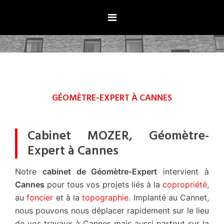
Aller
au
contenu
GÉOMÈTRE-EXPERT À CANNES
Cabinet MOZER, Géomètre-
Expert à Cannes
Notre
cabinet de Géomètre-Expert
intervient à
Cannes
pour tous vos projets liés à la
copropriété
,
au
foncier
et à la
topographie
. Implanté au Cannet,
nous pouvons nous déplacer rapidement sur le lieu
de vos travaux à Cannes mais aussi partout sur la